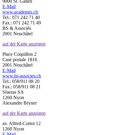
9000 St. Gallen
E-Mail
www.academix.ch
Tel.: 071 242 71 40
Fax.: 071 242 71 49
BS & Associés
2001 Neuchâtel
auf der Karte anzeigen
Place Coquillon 2
Case postale 1816
2001 Neuchâtel
E-Mail
www.bs-associes.ch
Tel.: 058/911 08 20
Fax.: 058/911 08 21
Sfaeras SA
1260 Nyon
Alexandre Bryner
auf der Karte anzeigen
av. Alfred-Cortot 12
1260 Nyon
E-Mail