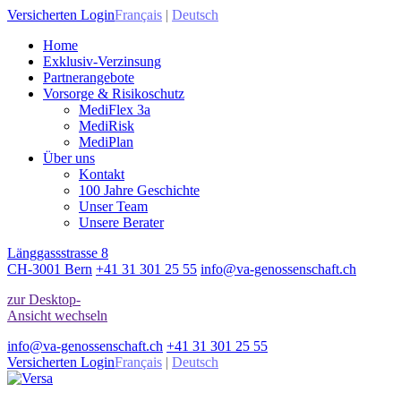
Versicherten Login
Français
|
Deutsch
Home
Exklusiv-Verzinsung
Partnerangebote
Vorsorge & Risikoschutz
MediFlex 3a
MediRisk
MediPlan
Über uns
Kontakt
100 Jahre Geschichte
Unser Team
Unsere Berater
Länggassstrasse 8
CH-3001 Bern
+41 31 301 25 55
info@va-genossenschaft.ch
zur Desktop-
Ansicht wechseln
info@va-genossenschaft.ch
+41 31 301 25 55
Versicherten Login
Français
|
Deutsch