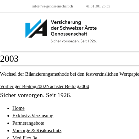
info@va-genossenschaft.ch
+41 31 301 25 55
2003
Wechsel der Bilanzierungsmethode bei den festverzinslichen Wertpapi
Vorheriger Beitrag
2002
Nächster Beitrag
2004
Beitragsnavigation
Sicher vorsorgen. Seit 1926.
Home
Exklusiv-Verzinsung
Partnerangebote
Vorsorge & Risikoschutz
MediFlex 3a