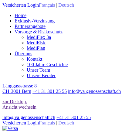
Versicherten Login
Français
|
Deutsch
Home
Exklusiv-Verzinsung
Partnerangebote
Vorsorge & Risikoschutz
MediFlex 3a
MediRisk
MediPlan
Über uns
Kontakt
100 Jahre Geschichte
Unser Team
Unsere Berater
Länggassstrasse 8
CH-3001 Bern
+41 31 301 25 55
info@va-genossenschaft.ch
zur Desktop-
Ansicht wechseln
info@va-genossenschaft.ch
+41 31 301 25 55
Versicherten Login
Français
|
Deutsch